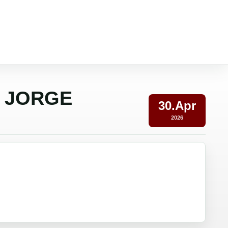
A JORGE
30.Apr
2026