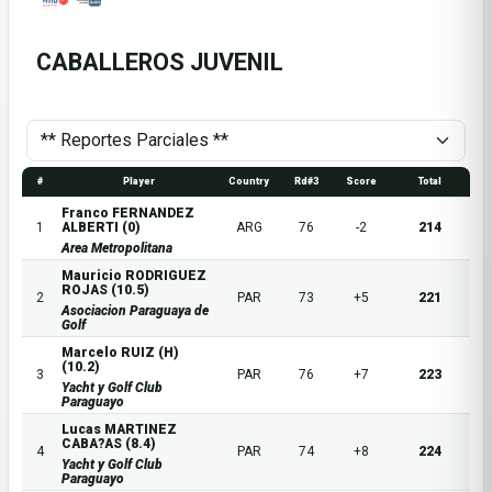
CABALLEROS JUVENIL
#
Player
Country
Rd#3
Score
Total
Franco FERNANDEZ
1
ALBERTI (0)
ARG
76
-2
214
Area Metropolitana
Mauricio RODRIGUEZ
ROJAS (10.5)
2
PAR
73
+5
221
Asociacion Paraguaya de
Golf
Marcelo RUIZ (H)
(10.2)
3
PAR
76
+7
223
Yacht y Golf Club
Paraguayo
Lucas MARTINEZ
CABA?AS (8.4)
4
PAR
74
+8
224
Yacht y Golf Club
Paraguayo