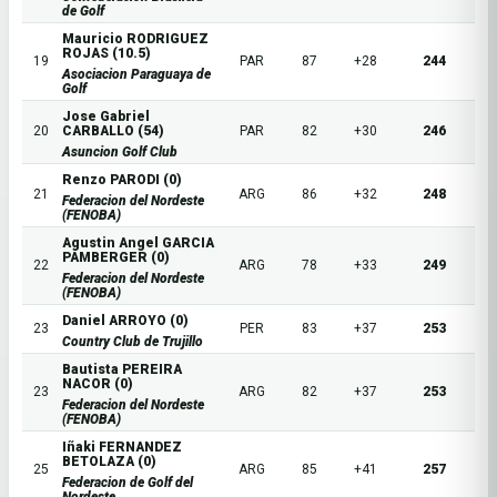
de Golf
Mauricio RODRIGUEZ
ROJAS (10.5)
19
PAR
87
+28
244
Asociacion Paraguaya de
Golf
Jose Gabriel
20
CARBALLO (54)
PAR
82
+30
246
Asuncion Golf Club
Renzo PARODI (0)
21
ARG
86
+32
248
Federacion del Nordeste
(FENOBA)
Agustin Angel GARCIA
PAMBERGER (0)
22
ARG
78
+33
249
Federacion del Nordeste
(FENOBA)
Daniel ARROYO (0)
23
PER
83
+37
253
Country Club de Trujillo
Bautista PEREIRA
NACOR (0)
23
ARG
82
+37
253
Federacion del Nordeste
(FENOBA)
Iñaki FERNANDEZ
BETOLAZA (0)
25
ARG
85
+41
257
Federacion de Golf del
Nordeste