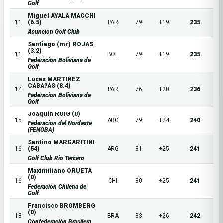
Golf
Miguel AYALA MACCHI
11
(6.5)
PAR
79
+19
235
Asuncion Golf Club
Santiago (mr) ROJAS
(3.2)
11
BOL
79
+19
235
Federacion Boliviana de
Golf
Lucas MARTINEZ
CABA?AS (8.4)
14
PAR
76
+20
236
Federacion Boliviana de
Golf
Joaquin ROIG (0)
15
ARG
79
+24
240
Federacion del Nordeste
(FENOBA)
Santino MARGARITINI
16
(54)
ARG
81
+25
241
Golf Club Rio Tercero
Maximiliano ORUETA
(0)
16
CHI
80
+25
241
Federacion Chilena de
Golf
Francisco BROMBERG
(0)
18
BRA
83
+26
242
Confederación Brasilera