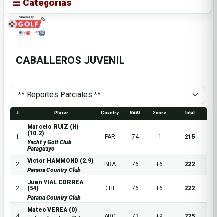
☰ Categorias
CABALLEROS JUVENIL
#
Player
Country
Rd#3
Score
Total
Marcelo RUIZ (H)
(10.2)
1
PAR
74
-1
215
Yacht y Golf Club
Paraguayo
Victor HAMMOND (2.9)
2
BRA
76
+6
222
Parana Country Club
Juan VIAL CORREA
2
(54)
CHI
76
+6
222
Parana Country Club
Mateo VEREA (0)
4
ARG
73
+9
225