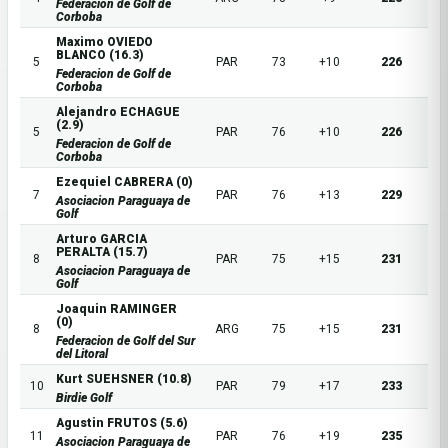
Federacion de Golf de
Corboba
Maximo OVIEDO
BLANCO (16.3)
5
PAR
73
+10
226
Federacion de Golf de
Corboba
Alejandro ECHAGUE
(2.9)
5
PAR
76
+10
226
Federacion de Golf de
Corboba
Ezequiel CABRERA (0)
7
PAR
76
+13
229
Asociacion Paraguaya de
Golf
Arturo GARCIA
PERALTA (15.7)
8
PAR
75
+15
231
Asociacion Paraguaya de
Golf
Joaquin RAMINGER
(0)
8
ARG
75
+15
231
Federacion de Golf del Sur
del Litoral
Kurt SUEHSNER (10.8)
10
PAR
79
+17
233
Birdie Golf
Agustin FRUTOS (5.6)
11
PAR
76
+19
235
Asociacion Paraguaya de