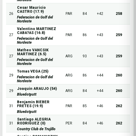
Cesar Mauricio
CASTRO (17.9)
26
PAR
84
+42
258
Federacion de Golf del
Nordeste
Valentino MARTINEZ
CABA?AS (16.8)
27
PAR
86
+43
259
Federacion de Golf del
Nordeste
Matheo VANCSIK
MARTINEZ (6.5)
27
ARG
93
+43
259
Federacion de Golf del
Nordeste
Tomas VEGA (25)
29
ARG
86
+44
260
Federacion de Golf del
Nordeste
Joaquin ARAUJO (54)
29
ARG
84
+44
260
Bluedotputt
Benjamin BIEBER
31
FRETES (19.9)
PAR
85
+46
262
Bluedotputt
Santiago ALEGRIA
31
RODRIGUEZ (0)
PER
84
+46
262
Country Club de Trujillo