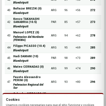
Bluedotputt
Baltazar BREZIK (0)
40
ARG
96
+56
272
Bluedotputt
Kenzo TAKAHASHI
42
SANABRIA (10.5)
PAR
85
+57
273
Bluedotputt
Manuel LOPEZ (0)
43
ARG
94
+62
278
Federacion del Nordeste
(FENOBA)
Filippo PICASSO (10.4)
44
ARG
95
+69
285
Bluedotputt
Hadi DAMANI (10)
45
PAR
98
+73
289
Bluedotputt
Mateo CERNADAS (0)
46
ARG
99
+74
290
Bluedotputt
Fausto Alessandro
PERINI (0)
47
ARG
93
+80
296
Federacion Regional del
Sur
Salvador MERCADO (0)
48
ARG
105
+104
320
Bluedotputt
Cookies
Usamos cookies necesarias para que el sitio funcione y cookies