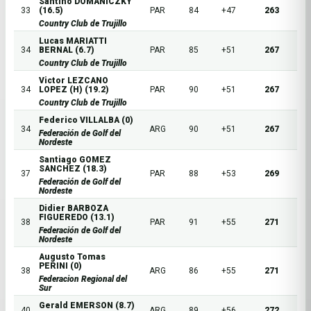
Santino DOMANICZKY
33
(16.5)
PAR
84
+47
263
Country Club de Trujillo
Lucas MARIATTI
34
BERNAL (6.7)
PAR
85
+51
267
Country Club de Trujillo
Victor LEZCANO
34
LOPEZ (H) (19.2)
PAR
90
+51
267
Country Club de Trujillo
Federico VILLALBA (0)
34
ARG
90
+51
267
Federación de Golf del
Nordeste
Santiago GOMEZ
SANCHEZ (18.3)
37
PAR
88
+53
269
Federación de Golf del
Nordeste
Didier BARBOZA
FIGUEREDO (13.1)
38
PAR
91
+55
271
Federación de Golf del
Nordeste
Augusto Tomas
PERINI (0)
38
ARG
86
+55
271
Federacion Regional del
Sur
Gerald EMERSON (8.7)
40
ARG
89
+56
272